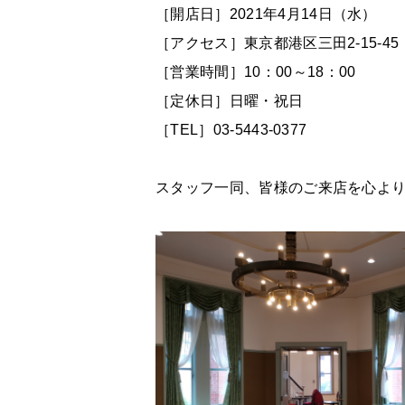
［開店日］
2021
年
4
月
14
日（水）
［アクセス］東京都港区三田
2-15-45
［営業時間］
10
：
00
～
18
：
00
［定休日］日曜・祝日
［
TEL
］03-5443-0377
スタッフ一同、皆様のご来店を心よ